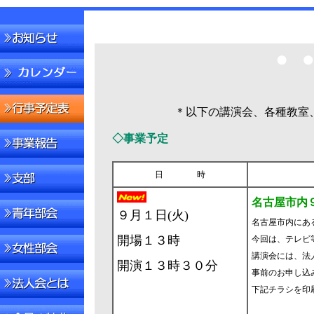
＊以下の講演会、各種教室
◇事業予定
日 時
名古屋市内
９月１日(火)
名古屋市内にあ
開場１３時
今回は、テレビ
講演会には、法
開演１３時３０分
事前のお申し込
下記チラシを印