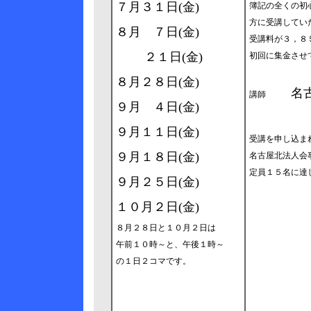
７月３１日(金)
簿記の全くの初
方に受講してい
８月 ７日(金)
受講料が３，８
２１日(金)
初回に集金させ
８月２８日(金)
名
講師
９月 ４日(金)
税理
９月１１日(金)
受講を申し込ま
９月１８日(金)
名古屋北法人会
定員１５名に達
９月２５日(金)
１０月２日(金)
８月２８日と１０月２日は
午前１０時～と、午後１時～
の１日２コマです。