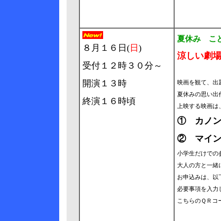
夏休み こ
８月１６日(
日
)
涼しい劇
受付１２時３０分～
開演１３時
映画を観て、出
夏休みの思い出
終演１６時頃
上映する映画は
① カノ
② マイ
小学生だけでの
大人の方と一緒
お申込みは、以
必要事項を入力
こちらのＱＲコ