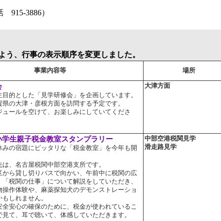
務局 電話 915-3886）
よう、行事の表示順序を変更しました。
事業内容等
場所
会
大津方面
目的とした「見学研修会」を企画しています。
県の大津・彦根方面を訪問する予定です。
ュールを空けて、お楽しみにしていてくださ
学生親子税金教室スタンプラリー
中部空港税関見学
滑走路見学
みの宿題にピッタリな「税金教室」を今年も開
は、名古屋税関中部空港支所です。
から貸し切りバスで向かい、午前中に税関の広
、「税関の仕事」について解説をしていただき、
物操作体験や、麻薬探知犬のデモンストレーショ
かもしれません。
全安心の確保のために、税金が使われているこ
で見て、耳で聴いて、体感していただきます。