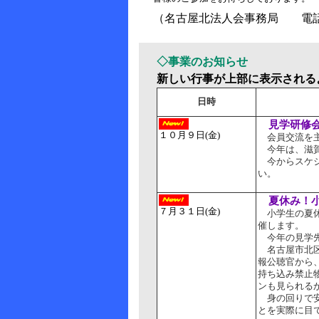
（名古屋北法人会事
◇事業のお知らせ
新しい行事が上部に表示される
日時
見学研修
１０月９日(金)
会員交流を主
今年は、滋賀
今からスケジ
い。
夏休み！小
７月３１日(金)
小学生の夏休
催します。
今年の見学先
名古屋市北区
報公聴官から
持ち込み禁止
ンも見られる
身の回りで安
とを実際に目