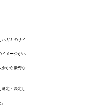
。
をハガキのサイ
のイメージがハ
人会から優秀な
を選定・決定し
た。