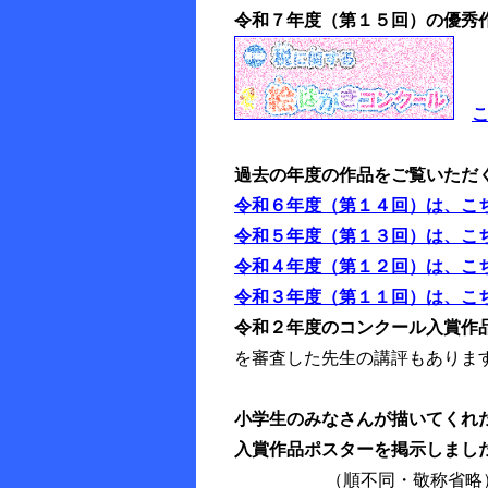
令和７年度（第１５回）の優秀
過去の年度の作品をご覧いただ
令和６年度（第１４回）は、こ
令和５年度（第１３回）は、
こ
令和４年度（第１２回）は、こ
令和３年度（第１１回）は、
こ
令和２年度のコンクール入賞作
を審査した先生の講評もありま
小学生のみなさんが描いてくれ
入賞作品ポスターを掲示しまし
（順不同・敬称省略