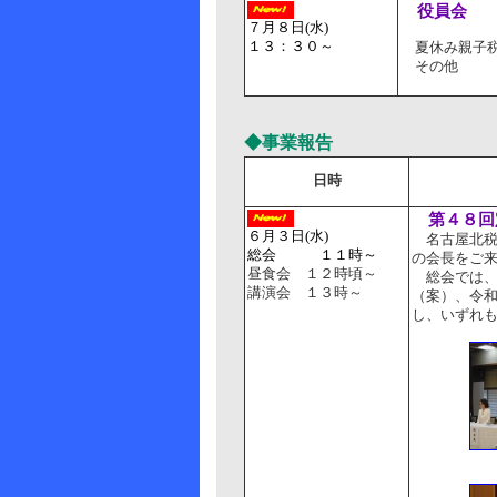
役員会
７月８日(水)
１３：３０～
夏休み親子税
その他
◆事業報告
日時
第４８回
６月３日(水)
名古屋北
総会 １１時～
の会長をご
昼食会 １２時頃～
総会では、
講演会 １３時～
（案）、令和
し、いずれ