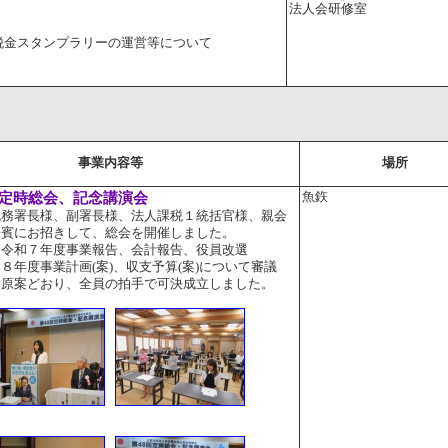
法人会研修室
金スタンプラリーの運営等について
事業内容等
場所
定時総会、記念講演会
魚鉃
税務署長様、副署長様、法人課税１統括官様、親会
来賓にお招きして、総会を開催しました。
令和７年度事業報告、会計報告、役員改選
８年度事業計画(案)、収支予算(案)について審議
も原案どおり、全員の拍手で可決成立しました。